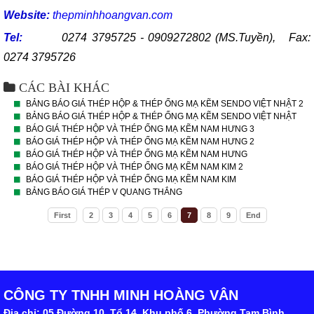
Website:
thepminhhoangvan.com
Tel:
0274 3795725 - 0909272802 (MS.Tuyền), Fax:
0274 3795726
CÁC BÀI KHÁC
BẢNG BÁO GIÁ THÉP HỘP & THÉP ỐNG MẠ KẼM SENDO VIỆT NHẬT 2
BẢNG BÁO GIÁ THÉP HỘP & THÉP ỐNG MẠ KẼM SENDO VIỆT NHẬT
BÁO GIÁ THÉP HỘP VÀ THÉP ỐNG MẠ KẼM NAM HƯNG 3
BÁO GIÁ THÉP HỘP VÀ THÉP ỐNG MẠ KẼM NAM HƯNG 2
BÁO GIÁ THÉP HỘP VÀ THÉP ỐNG MẠ KẼM NAM HƯNG
BÁO GIÁ THÉP HỘP VÀ THÉP ỐNG MẠ KẼM NAM KIM 2
BÁO GIÁ THÉP HỘP VÀ THÉP ỐNG MẠ KẼM NAM KIM
BẢNG BÁO GIÁ THÉP V QUANG THẮNG
First
2
3
4
5
6
7
8
9
End
CÔNG TY TNHH MINH HOÀNG VÂN
Địa chỉ: 05 Đường 10, Tổ 14, Khu phố 6, Phường Tam Bình,