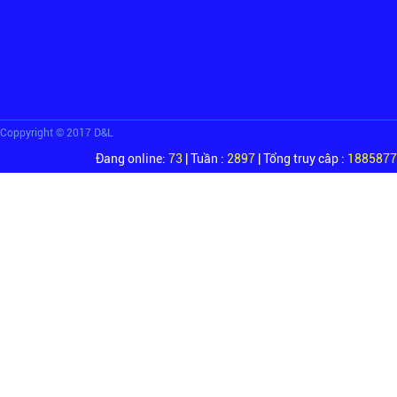
Coppyright © 2017 D&L
Đang online:
73
| Tuần :
2897
| Tổng truy câp :
1885877