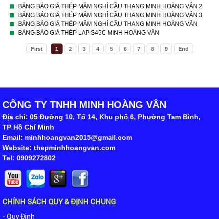
BẢNG BÁO GIÁ THÉP MÂM NGHỈ CẦU THANG MINH HOÀNG VÂN 2
BẢNG BÁO GIÁ THÉP MÂM NGHỈ CẦU THANG MINH HOÀNG VÂN 3
BẢNG BÁO GIÁ THÉP MÂM NGHỈ CẦU THANG MINH HOÀNG VÂN
BẢNG BÁO GIÁ THÉP LAP S45C MINH HOÀNG VÂN
First
1
2
3
4
5
6
7
8
9
End
CÔNG TY TNHH MINH HOÀNG VÂN
Địa chỉ: 05 Đường 10, Tổ 14, Khu phố 6, Phường Tam Bình,
TP Hồ Chí Minh
Email: minhhoangvan2015@gmail.com
Website: thepminhhoangvan.com
Tel: 0909272802
CHÍNH SÁCH QUY & ĐỊNH CHUNG
- Quy Định