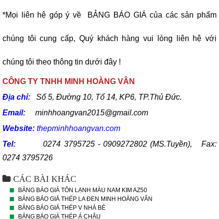
*Mọi liên hệ góp ý về BẢNG BÁO GIÁ của các sản phẩm
chúng tôi cung cấp, Quý khách hàng vui lòng liên hệ với
chúng tôi theo thông tin dưới đây !
CÔNG TY TNHH MINH HOÀNG VÂN
Địa chỉ:
Số 5, Đường 10, Tổ 14, KP6, TP.Thủ Đức.
Email:
minhhoangvan2015@gmail.com
Website:
thepminhhoangvan.com
Tel:
0274 3795725 - 0909272802 (MS.Tuyền), Fax:
0274 3795726
CÁC BÀI KHÁC
BẢNG BÁO GIÁ TÔN LẠNH MÀU NAM KIM AZ50
BẢNG BÁO GIÁ THÉP LA ĐEN MINH HOÀNG VÂN
BẢNG BÁO GIÁ THÉP V NHÀ BÈ
BẢNG BÁO GIÁ THÉP Á CHÂU