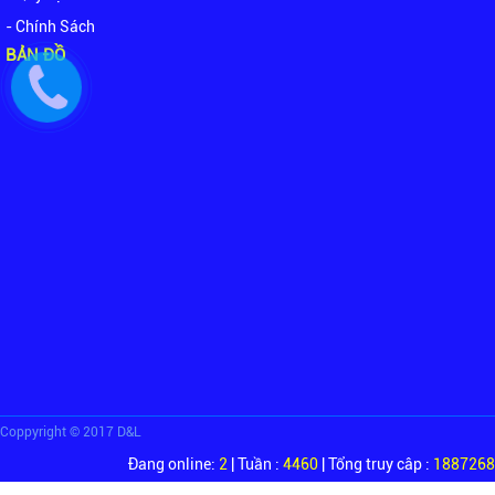
- Chính Sách
BẢN ĐỒ
Coppyright © 2017 D&L
Đang online:
2
| Tuần :
4460
| Tổng truy câp :
1887268