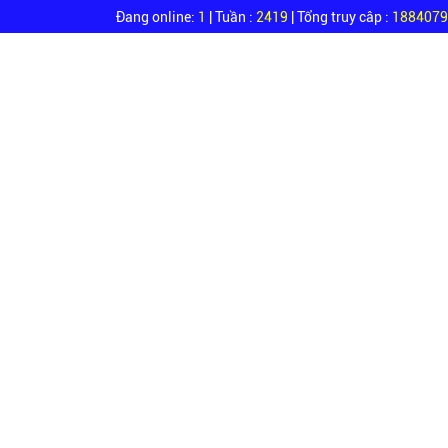
Đang online:
1
| Tuần :
2419
| Tổng truy câp :
1884079