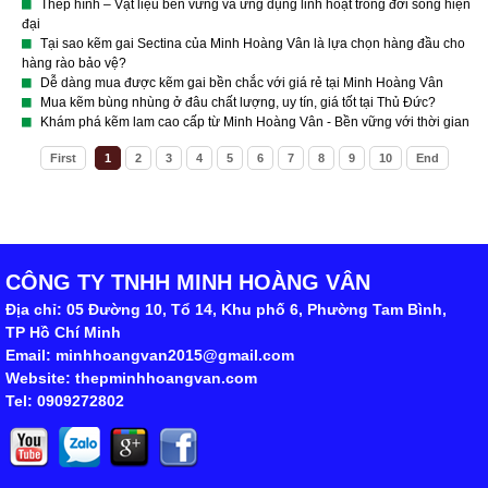
Thép hình – Vật liệu bền vững và ứng dụng linh hoạt trong đời sống hiện
đại
Tại sao kẽm gai Sectina của Minh Hoàng Vân là lựa chọn hàng đầu cho
hàng rào bảo vệ?
Dễ dàng mua được kẽm gai bền chắc với giá rẻ tại Minh Hoàng Vân
Mua kẽm bùng nhùng ở đâu chất lượng, uy tín, giá tốt tại Thủ Đức?
Khám phá kẽm lam cao cấp từ Minh Hoàng Vân - Bền vững với thời gian
First
1
2
3
4
5
6
7
8
9
10
End
CÔNG TY TNHH MINH HOÀNG VÂN
Địa chỉ: 05 Đường 10, Tổ 14, Khu phố 6, Phường Tam Bình,
TP Hồ Chí Minh
Email: minhhoangvan2015@gmail.com
Website: thepminhhoangvan.com
Tel: 0909272802