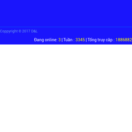
Coppyright © 2017 D&L
Đang online:
3
| Tuần :
3345
| Tổng truy câp :
1886882