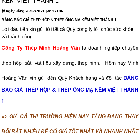
KẼM VIỆT THÀNH 1
ngày đăng 26/07/2021 |
17106
BẢNG BÁO GIÁ THÉP HỘP & THÉP ỐNG MẠ KẼM VIỆT THÀNH 1
Lời đầu tiên xin gửi tới tất cả Quý công ty lời chúc sức khỏe
và thành công.
Công Ty Thép Minh Hoàng Vân
là doanh nghiệp chuyên
thép hộp, sắt, vật liệu xây dựng, thép hình... Hôm nay Minh
Hoàng Vân xin gửi đến Quý Khách hàng và đối tác
BẢNG
BÁO GIÁ THÉP HỘP & THÉP ỐNG MẠ KẼM VIỆT THÀNH
1
=> GIÁ CẢ THỊ TRƯỜNG HIỆN NAY TĂNG ĐANG THAY
ĐỔI RẤT NHIỀU ĐỂ CÓ GIÁ TỐT NHẤT VÀ NHANH NHẤT