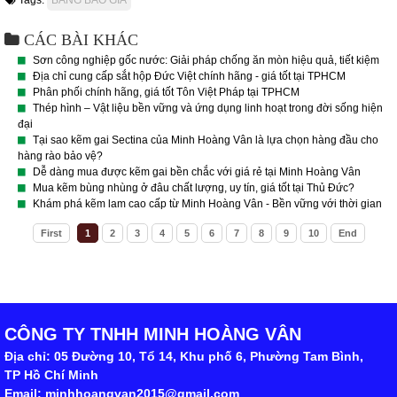
Tags:
BẢNG BÁO GIÁ
CÁC BÀI KHÁC
Sơn công nghiệp gốc nước: Giải pháp chống ăn mòn hiệu quả, tiết kiệm
Địa chỉ cung cấp sắt hộp Đức Việt chính hãng - giá tốt tại TPHCM
Phân phối chính hãng, giá tốt Tôn Việt Pháp tại TPHCM
Thép hình – Vật liệu bền vững và ứng dụng linh hoạt trong đời sống hiện
đại
Tại sao kẽm gai Sectina của Minh Hoàng Vân là lựa chọn hàng đầu cho
hàng rào bảo vệ?
Dễ dàng mua được kẽm gai bền chắc với giá rẻ tại Minh Hoàng Vân
Mua kẽm bùng nhùng ở đâu chất lượng, uy tín, giá tốt tại Thủ Đức?
Khám phá kẽm lam cao cấp từ Minh Hoàng Vân - Bền vững với thời gian
First
1
2
3
4
5
6
7
8
9
10
End
CÔNG TY TNHH MINH HOÀNG VÂN
Địa chỉ: 05 Đường 10, Tổ 14, Khu phố 6, Phường Tam Bình,
TP Hồ Chí Minh
Email: minhhoangvan2015@gmail.com