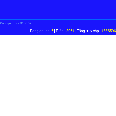
Coppyright © 2017 D&L
Đang online:
5
| Tuần :
3061
| Tổng truy câp :
1886596