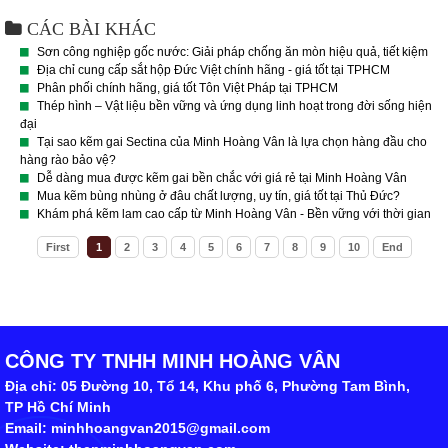
CÁC BÀI KHÁC
Sơn công nghiệp gốc nước: Giải pháp chống ăn mòn hiệu quả, tiết kiệm
Địa chỉ cung cấp sắt hộp Đức Việt chính hãng - giá tốt tại TPHCM
Phân phối chính hãng, giá tốt Tôn Việt Pháp tại TPHCM
Thép hình – Vật liệu bền vững và ứng dụng linh hoạt trong đời sống hiện
đại
Tại sao kẽm gai Sectina của Minh Hoàng Vân là lựa chọn hàng đầu cho
hàng rào bảo vệ?
Dễ dàng mua được kẽm gai bền chắc với giá rẻ tại Minh Hoàng Vân
Mua kẽm bùng nhùng ở đâu chất lượng, uy tín, giá tốt tại Thủ Đức?
Khám phá kẽm lam cao cấp từ Minh Hoàng Vân - Bền vững với thời gian
First
1
2
3
4
5
6
7
8
9
10
End
CÔNG TY TNHH MINH HOÀNG VÂN
Địa chỉ: 05 Đường 10, Tổ 14, Khu phố 6, Phường Tam Bình,
TP Hồ Chí Minh
Email: minhhoangvan2015@gmail.com