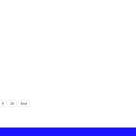
9
10
End