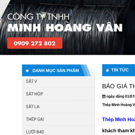
TIN TỨC
DANH MỤC SẢN PHẨM
SẮT V
BÁO GIÁ T
SẮT HỘP
ngày đăng 01/07
Thép Minh Hoàng 
SẮT LA
THÉP GAI
Thép Minh Ho
khách tham k
LƯỚI B40