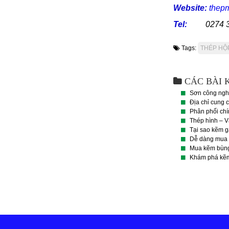
Website:
thep
Tel:
0274 
Tags:
THÉP HỘ
CÁC BÀI 
Sơn công nghi
Địa chỉ cung c
Phân phối chí
Thép hình – Vậ
Tại sao kẽm g
Dễ dàng mua đ
Mua kẽm bùng 
Khám phá kẽm 