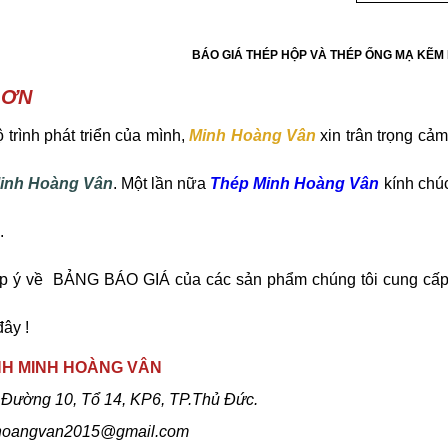
BÁO GIÁ THÉP HỘP VÀ THÉP ỐNG MẠ KẼM
 ƠN
 trình phát triển của mình,
Minh Hoàng Vân
xin trân trọng cả
inh Hoàng Vân
. Một lần nữa
Thép Minh Hoàng Vân
kính chúc
.
óp ý về BẢNG BÁO GIÁ của các sản phẩm chúng tôi cung cấp, 
đây !
HH MINH HOÀNG VÂN
 Đường 10, Tổ 14, KP6, TP.Thủ Đức.
oangvan2015@gmail.com