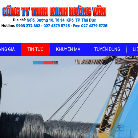
ẢNG GIÁ
TIN TỨC
KHUYẾN MÃI
TUYỂN DỤNG
LI