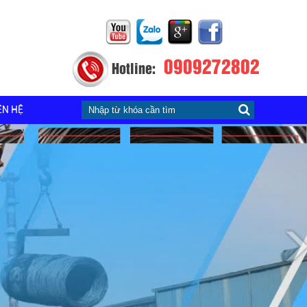
0909272802
Hotline:
ÊN HỆ