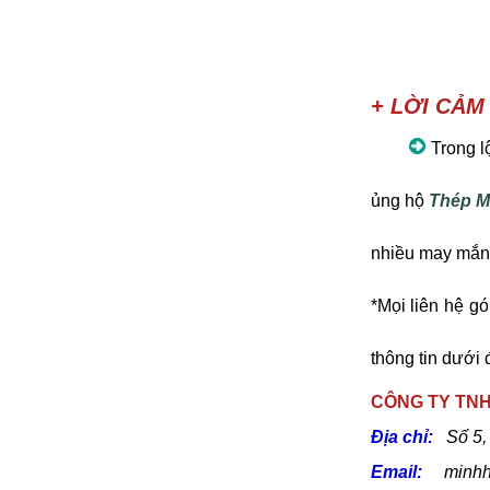
+ LỜI CẢM
Trong lộ
ủng hộ
Thép M
nhiều may mắn
*Mọi liên hệ g
thông tin dưới 
CÔNG TY TN
Địa chỉ:
Số 5,
Email:
minhh