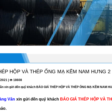
HÉP HỘP VÀ THÉP ỐNG MẠ KẼM NAM HƯNG 2
/2021 |
18608
Vân xin gửi đến quý khách BÁO GIÁ THÉP HỘP VÀ THÉP ỐNG MẠ KẼM NAM HƯNG
àng Vân
xin gửi đến quý khách
BÁO GIÁ THÉP HỘP VÀ T
hảo.