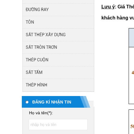
Lưu ý
: Giá Th
ĐƯỜNG RAY
khách hàng vui
TÔN
SẮT THÉP XÂY DỰNG
SẮT TRÒN TRƠN
THÉP CUỘN
SẮT TẤM
THÉP HÌNH
ĐĂNG KÍ NHẬN TIN
Họ và tên(*):