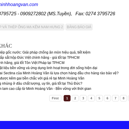
minhhoangvan.com
3795725 - 0909272802 (MS.Tuyền), Fax: 0274 3795726
P VÀ THÉP ỐNG MẠ KẼM NAM HƯNG 2
BẢNG BÁO GIÁ
KHÁC
ệp gốc nước: Giải pháp chống ăn mòn hiệu quả, tiết kiệm
ấp sắt hộp Đức Việt chính hãng - giá tốt tại TPHCM
nh hãng, giá tốt Tôn Việt Pháp tại TPHCM
t liệu bền vững và ứng dụng linh hoạt trong đời sống hiện đại
ai Sectina của Minh Hoàng Vân là lựa chọn hàng đầu cho hàng rào bảo vệ?
ược kẽm gai bền chắc với giá rẻ tại Minh Hoàng Vân
nhùng ở đâu chất lượng, uy tín, giá tốt tại Thủ Đức?
lam cao cấp từ Minh Hoàng Vân - Bền vững với thời gian
First
1
2
3
4
5
6
7
8