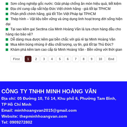
Sơn công nghiệp gốc nước: Giải pháp chống ăn mòn hiệu quả, tiết kiệm
Địa chỉ cung cấp sắt hộp Đức Việt chính hãng - giá tốt tại TPHCM
Phân phối chính hãng, giá tốt Tôn Việt Pháp tại TPHCM
Thép hình – Vật liệu bền vững và ứng dụng linh hoạt trong đời sống hiện
đại
Tại sao kẽm gai Sectina của Minh Hoàng Vân là lựa chọn hàng đầu cho
hàng rào bảo vệ?
Dễ dàng mua được kẽm gai bền chắc với giá rẻ tại Minh Hoàng Vân
Mua kẽm bùng nhùng ở đâu chất lượng, uy tín, giá tốt tại Thủ Đức?
Khám phá kẽm lam cao cấp từ Minh Hoàng Vân - Bền vững với thời gian
First
1
2
3
4
5
6
7
8
9
10
End
CÔNG TY TNHH MINH HOÀNG VÂN
Địa chỉ: 05 Đường 10, Tổ 14, Khu phố 6, Phường Tam Bình,
TP Hồ Chí Minh
Email: minhhoangvan2015@gmail.com
Website: thepminhhoangvan.com
Tel: 0909272802