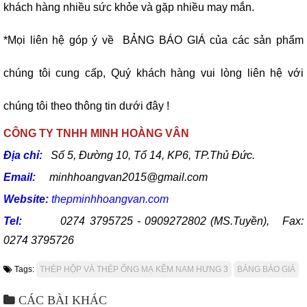
khách hàng nhiều sức khỏe và gặp nhiều may mắn.
*Mọi liên hệ góp ý về BẢNG BÁO GIÁ của các sản phẩm
chúng tôi cung cấp, Quý khách hàng vui lòng liên hệ với
chúng tôi theo thông tin dưới đây !
CÔNG TY TNHH MINH HOÀNG VÂN
Địa chỉ:
Số 5, Đường 10, Tổ 14, KP6, TP.Thủ Đức.
Email:
minhhoangvan2015@gmail.com
Website:
thepminhhoangvan.com
Tel:
0274 3795725 - 0909272802 (MS.Tuyền), Fax:
0274 3795726
Tags:
THÉP HỘP VÀ THÉP ỐNG MẠ KẼM NAM HƯNG 3
BẢNG BÁO GIÁ
CÁC BÀI KHÁC