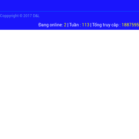
Coppyright © 2017 D&L
Đang online:
2
| Tuần :
113
| Tổng truy câp :
1887595