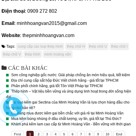
Điện thoại
: 0909 272 802
Email
: minhhoangvan2015@gmail.com
Website
: thepminhhoangvan.com
Tags:
cung cấp các loại thép hình
thép chữ H
thép chữ U
thép chữ I
thép chữ V
thép hình
minh hoàng vân
CÁC BÀI KHÁC
Sơn công nghiệp gốc nước: Giải pháp chống ăn mòn hiệu quả, tiết kiệm
Địa chỉ cung cấp sắt hộp Đức Việt chính hãng - giá tốt tại TPHCM
Phân phối chính hãng, giá tốt Tôn Việt Pháp tại TPHCM
Thép hình – Vật liệu bền vững và ứng dụng linh hoạt trong đời sống hiện
đại
Tại sao kẽm gai Sectina của Minh Hoàng Vân là lựa chọn hàng đầu cho
hàng rào bảo vệ?
Dễ dàng mua được kẽm gai bền chắc với giá rẻ tại Minh Hoàng Vân
Mua kẽm bùng nhùng ở đâu chất lượng, uy tín, giá tốt tại Thủ Đức?
Khám phá kẽm lam cao cấp từ Minh Hoàng Vân - Bền vững với thời gian
First
1
2
3
4
5
6
7
8
9
10
End