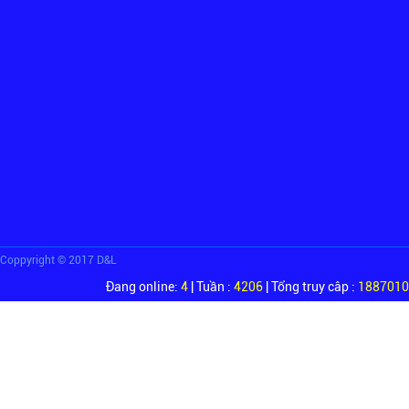
Coppyright © 2017 D&L
Đang online:
4
| Tuần :
4206
| Tổng truy câp :
1887010