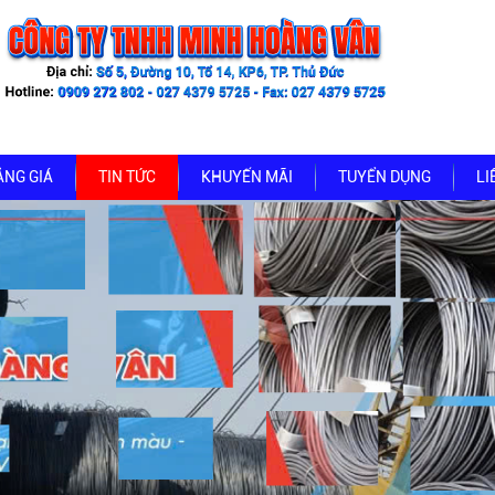
ẢNG GIÁ
TIN TỨC
KHUYẾN MÃI
TUYỂN DỤNG
LI