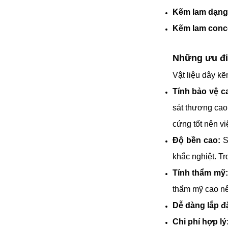
Kẽm lam dạng
Kẽm lam conce
Những
ưu đi
Vật liệu dây k
Tính bảo vệ c
sát thương cao
cứng tốt nên việ
Độ bền cao:
S
khắc nghiệt. Tr
Tính thẩm mỹ:
thẩm mỹ cao nên
Dễ dàng lắp đặ
Chi phí hợp lý