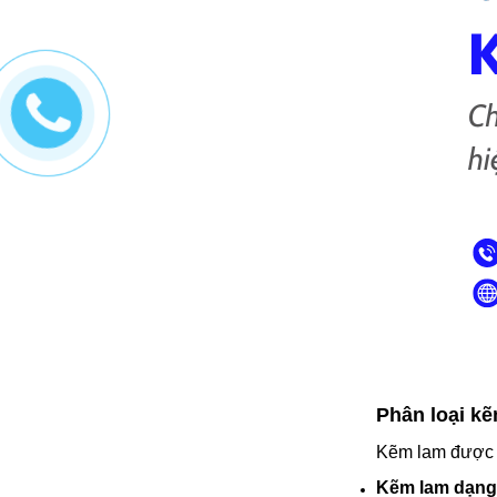
Phân loại kẽ
Kẽm lam được s
Kẽm lam dạng