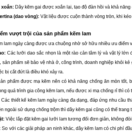
 xoắn:
Dây kẽm gai được xoắn lại, tạo độ đàn hồi và khả năng 
rtina (dao vòng):
Vật liệu được cuộn thành vòng tròn, khi kéo 
ểm vượt trội của sản
phẩm kẽm lam
ẽm lam ngày càng được ưa chuộng nhờ sở hữu nhiều ưu điểm vượt
ao:
Các lưỡi dao sắc nhọn là một rào cản tâm lý và vật lý lớn
, sản phẩm sẽ bảo vệ nhà ở, công trình, doanh nghiệp khỏi kẻ 
c bị cắt đứt là điều khó xảy ra.
ản phẩm được mạ kẽm nên có khả năng chống ăn mòn tốt, bền b
ong quá trình gia công kẽm lam, nếu được xi mạ chống rỉ thì có t
Các thiết kế kẽm lam ngày càng đa dạng, đáp ứng nhu cầu thẩm
 ngoài sử dụng chống trộm thì dây kẽm gai cũng có thể trang t
t:
Việc lắp đặt kẽm gai lưỡi lam tương đối đơn giản, không đòi hỏi 
:
So với các giải pháp an ninh khác, dây kẽm lam có chi phí đầu 