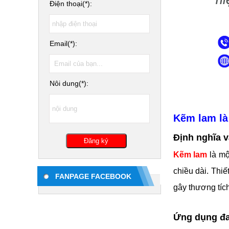
Điện thoại(*):
Email(*):
Nôi dung(*):
Kẽm lam là 
Định nghĩa v
Kẽm lam
là mộ
chiều dài. Thi
FANPAGE FACEBOOK
gây thương tíc
Ứng dụng đa