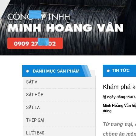
TIN TỨC
DANH MỤC SẢN PHẨM
SẮT V
Khám phá kẽ
SẮT HỘP
ngày đăng 15/07
Minh Hoàng Vân hiệ
SẮT LA
dùng.
THÉP GAI
Từ trang trại
LƯỚI B40
chống ăn mòn,