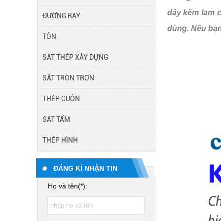
dây kẽm lam c
ĐƯỜNG RAY
dùng. Nếu bạn
TÔN
SẮT THÉP XÂY DỰNG
SẮT TRÒN TRƠN
THÉP CUỘN
SẮT TẤM
THÉP HÌNH
ĐĂNG KÍ NHẬN TIN
Họ và tên(*):