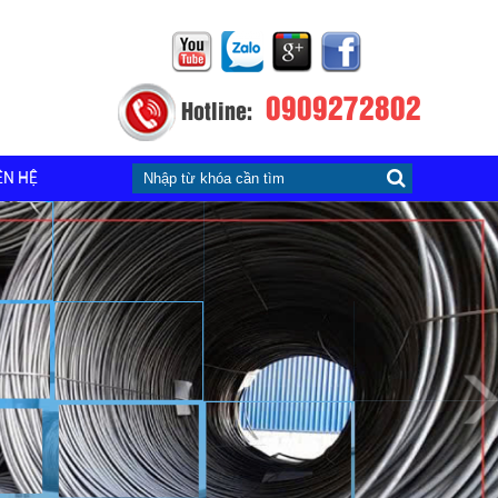
0909272802
Hotline:
ÊN HỆ