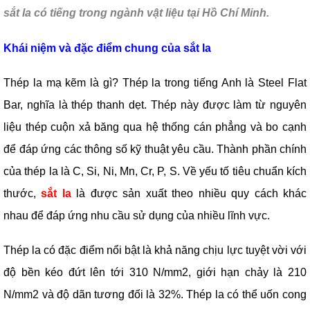
sắt la có tiếng trong ngành vật liệu tại Hồ Chí Minh.
Khái niệm và đặc điểm chung của sắt la
Thép la mạ kẽm là gì? Thép la trong tiếng Anh là Steel Flat
Bar, nghĩa là thép thanh dẹt. Thép này được làm từ nguyên
liệu thép cuộn xả băng qua hệ thống cán phẳng và bo cạnh
để đáp ứng các thông số kỹ thuật yêu cầu. Thành phần chính
của thép la là C, Si, Ni, Mn, Cr, P, S. Về yếu tố tiêu chuẩn kích
thước,
sắt la
là được sản xuất theo nhiều quy cách khác
nhau để đáp ứng nhu cầu sử dụng của nhiều lĩnh vực.
Thép la có đặc điểm nổi bật là khả năng chịu lực tuyệt vời với
độ bền kéo đứt lên tới 310 N/mm2, giới hạn chảy là 210
N/mm2 và độ dãn tương đối là 32%. Thép la có thể uốn cong