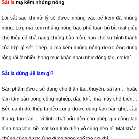
Sắt la
mạ kẽm nhúng nóng
Lõi sắt sau khi xử lý sẽ được nhúng vào bể kẽm đã nhúng
nóng. Lớp mạ kẽm nhúng nóng bao phủ toàn bộ bề mặt giúp
cho thép có khả năng chống bào mòn, hạn chế sự hình thành
của lớp gỉ sét. Thép la mạ kẽm nhúng nóng được ứng dụng
rộng rãi ở nhiều hạng mục khác nhau như đóng tàu, cơ khí…
Sắt la dùng để làm gì?
Sản phẩm được sử dụng cho thân tàu, thuyền, sà lan… hoặc
làm tấm sàn trong công nghiệp, dầu khí, nhà máy chế biến…
Bên cạnh đó, thép la dẻo cũng được dùng làm bàn ghế, cầu
thang, lan can… vì tính chất uốn dẻo cho phép gia công tạo
hình hoa văn, bề mặt sơn tĩnh điện vô cùng bền bỉ. Mặt khác,
chúng cũng được ứng dụng trong chế tạo cơ khí…