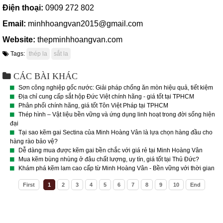
Điện thoại:
0909 272 802
Email:
minhhoangvan2015@gmail.com
Website:
thepminhhoangvan.com
Tags:
thép la
sắt la
CÁC BÀI KHÁC
Sơn công nghiệp gốc nước: Giải pháp chống ăn mòn hiệu quả, tiết kiệm
Địa chỉ cung cấp sắt hộp Đức Việt chính hãng - giá tốt tại TPHCM
Phân phối chính hãng, giá tốt Tôn Việt Pháp tại TPHCM
Thép hình – Vật liệu bền vững và ứng dụng linh hoạt trong đời sống hiện
đại
Tại sao kẽm gai Sectina của Minh Hoàng Vân là lựa chọn hàng đầu cho
hàng rào bảo vệ?
Dễ dàng mua được kẽm gai bền chắc với giá rẻ tại Minh Hoàng Vân
Mua kẽm bùng nhùng ở đâu chất lượng, uy tín, giá tốt tại Thủ Đức?
Khám phá kẽm lam cao cấp từ Minh Hoàng Vân - Bền vững với thời gian
First
1
2
3
4
5
6
7
8
9
10
End