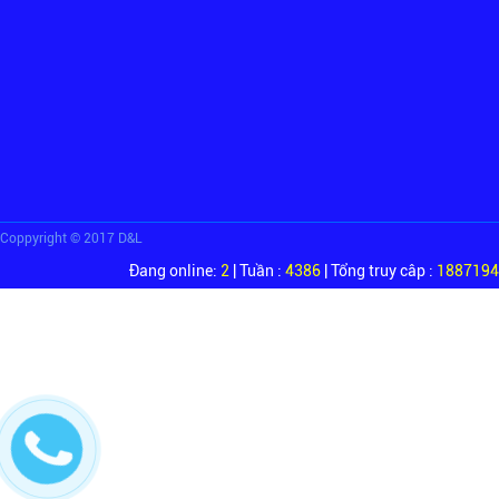
Coppyright © 2017 D&L
Đang online:
2
| Tuần :
4386
| Tổng truy câp :
1887194