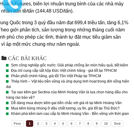
Huatai Futures, biên lợi nhuận trung bình của các nhà máy
 nhân dân tệ/tấn (144,48 USD/tấn).
ung Quốc trong 3 quý đầu năm đạt 699,4 triệu tấn, tăng 6,1%
Theo giới phân tích, sản lượng trong những tháng cuối năm
nh phủ cho phép các tỉnh, thành tự đặt mục tiêu giảm sản
y vì áp một mức chung như năm ngoái.
CÁC BÀI KHÁC
Sơn công nghiệp gốc nước: Giải pháp chống ăn mòn hiệu quả, tiết kiệm
Địa chỉ cung cấp sắt hộp Đức Việt chính hãng - giá tốt tại TPHCM
Phân phối chính hãng, giá tốt Tôn Việt Pháp tại TPHCM
Thép hình – Vật liệu bền vững và ứng dụng linh hoạt trong đời sống hiện
đại
Tại sao kẽm gai Sectina của Minh Hoàng Vân là lựa chọn hàng đầu cho
hàng rào bảo vệ?
Dễ dàng mua được kẽm gai bền chắc với giá rẻ tại Minh Hoàng Vân
Mua kẽm bùng nhùng ở đâu chất lượng, uy tín, giá tốt tại Thủ Đức?
Khám phá kẽm lam cao cấp từ Minh Hoàng Vân - Bền vững với thời gian
First
1
2
3
4
5
6
7
8
9
10
End