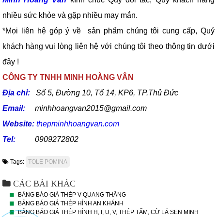
nhiều sức khỏe và gặp nhiều may mắn.
*Mọi liên hệ góp ý về sản phẩm chúng tôi cung cấp, Quý
khách hàng vui lòng liên hệ với chúng tôi theo thông tin dưới
đây !
CÔNG TY TNHH MINH HOÀNG VÂN
Địa chỉ:
Số 5, Đường 10, Tổ 14, KP6, TP.Thủ Đức
Email:
minhhoangvan2015@gmail.com
Website:
thepminhhoangvan.com
Tel:
0909272802
Tags:
TOLE POMINA
CÁC BÀI KHÁC
BẢNG BÁO GIÁ THÉP V QUANG THẮNG
BẢNG BÁO GIÁ THÉP HÌNH AN KHÁNH
BẢNG BÁO GIÁ THÉP HÌNH H, I, U, V, THÉP TẤM, CỪ LÁ SEN MINH