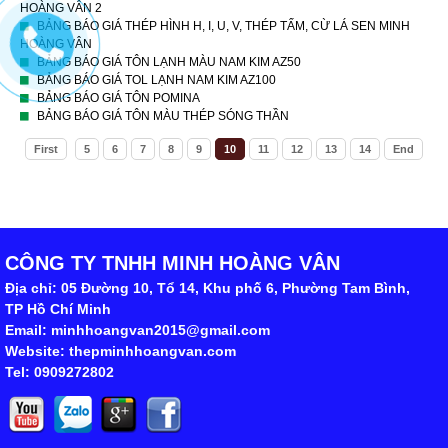
HOÀNG VÂN 2
BẢNG BÁO GIÁ THÉP HÌNH H, I, U, V, THÉP TẤM, CỪ LÁ SEN MINH
HOÀNG VÂN
BẢNG BÁO GIÁ TÔN LẠNH MÀU NAM KIM AZ50
BẢNG BÁO GIÁ TOL LẠNH NAM KIM AZ100
BẢNG BÁO GIÁ TÔN POMINA
BẢNG BÁO GIÁ TÔN MÀU THÉP SÓNG THẦN
First
5
6
7
8
9
10
11
12
13
14
End
CÔNG TY TNHH MINH HOÀNG VÂN
Địa chỉ: 05 Đường 10, Tổ 14, Khu phố 6, Phường Tam Bình,
TP Hồ Chí Minh
Email: minhhoangvan2015@gmail.com
Website: thepminhhoangvan.com
Tel: 0909272802