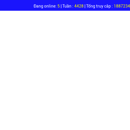
Đang online:
5
| Tuần :
4428
| Tổng truy câp :
1887234