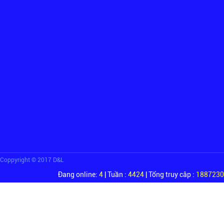
Coppyright © 2017 D&L
Đang online:
4
| Tuần :
4424
| Tổng truy câp :
1887230