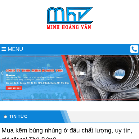
MENU
TIN TỨC
Mua kẽm bùng nhùng ở đâu chất lượng, uy tín,