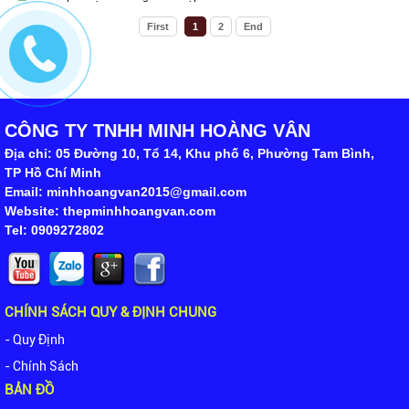
First
1
2
End
CÔNG TY TNHH MINH HOÀNG VÂN
Địa chỉ: 05 Đường 10, Tổ 14, Khu phố 6, Phường Tam Bình,
TP Hồ Chí Minh
Email: minhhoangvan2015@gmail.com
Website: thepminhhoangvan.com
Tel: 0909272802
CHÍNH SÁCH QUY & ĐỊNH CHUNG
- Quy Định
- Chính Sách
BẢN ĐỒ