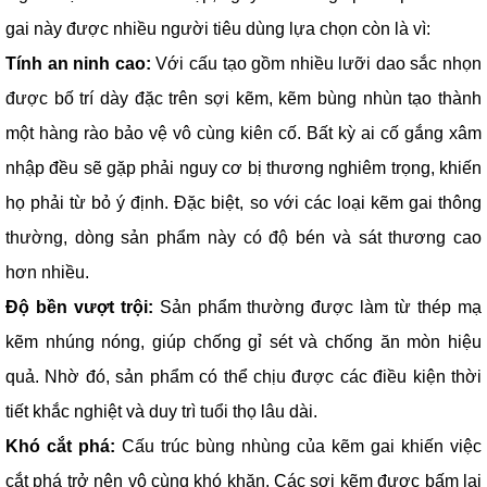
gai này được nhiều người tiêu dùng lựa chọn còn là vì:
Tính an ninh cao:
Với cấu tạo gồm nhiều lưỡi dao sắc nhọn
được bố trí dày đặc trên sợi kẽm, kẽm bùng nhùn tạo thành
một hàng rào bảo vệ vô cùng kiên cố. Bất kỳ ai cố gắng xâm
nhập đều sẽ gặp phải nguy cơ bị thương nghiêm trọng, khiến
họ phải từ bỏ ý định. Đặc biệt, so với các loại kẽm gai thông
thường, dòng sản phẩm này có độ bén và sát thương cao
hơn nhiều.
Độ bền vượt trội:
Sản phẩm thường được làm từ thép mạ
kẽm nhúng nóng, giúp chống gỉ sét và chống ăn mòn hiệu
quả. Nhờ đó, sản phẩm có thể chịu được các điều kiện thời
tiết khắc nghiệt và duy trì tuổi thọ lâu dài.
Khó cắt phá:
Cấu trúc bùng nhùng của kẽm gai khiến việc
cắt phá trở nên vô cùng khó khăn. Các sợi kẽm được bấm lại