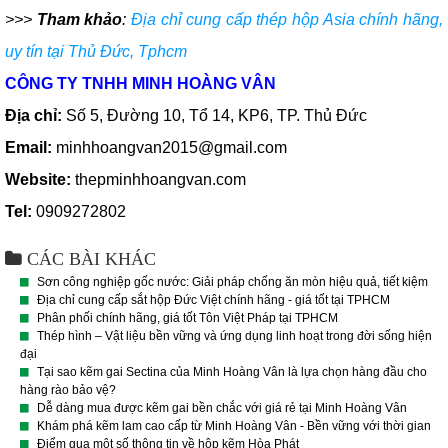
>>>
Tham khảo
:
Địa chỉ cung cấp thép hộp Asia chính hãng,
uy tín tại Thủ Đức, Tphcm
CÔNG TY TNHH MINH HOÀNG VÂN
Địa chỉ:
Số 5, Đường 10, Tổ 14, KP6, TP. Thủ Đức
Email:
minhhoangvan2015@gmail.com
Website:
thepminhhoangvan.com
Tel:
0909272802
CÁC BÀI KHÁC
Sơn công nghiệp gốc nước: Giải pháp chống ăn mòn hiệu quả, tiết kiệm
Địa chỉ cung cấp sắt hộp Đức Việt chính hãng - giá tốt tại TPHCM
Phân phối chính hãng, giá tốt Tôn Việt Pháp tại TPHCM
Thép hình – Vật liệu bền vững và ứng dụng linh hoạt trong đời sống hiện
đại
Tại sao kẽm gai Sectina của Minh Hoàng Vân là lựa chọn hàng đầu cho
hàng rào bảo vệ?
Dễ dàng mua được kẽm gai bền chắc với giá rẻ tại Minh Hoàng Vân
Khám phá kẽm lam cao cấp từ Minh Hoàng Vân - Bền vững với thời gian
Điểm qua một số thông tin về hộp kẽm Hòa Phát