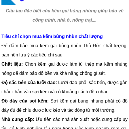
Cấu tạo đặc biệt của kẽm gai bùng nhùng giúp bảo vệ
công trình, nhà ở, nông trại,...
Tiêu chí chọn mua kẽm bùng nhùn chất lượng
Để đảm bảo mua kẽm gai bùng nhùn Thủ Đức chất lượng,
bạn nên lưu ý các tiêu chí sau:
Chất liệu:
Chọn kẽm gai được làm từ thép mạ kẽm nhúng
nóng để đảm bảo độ bền và khả năng chống gỉ sét.
Độ sắc bén của lưỡi dao:
Lưỡi dao phải sắc bén, được gắn
chắc chắn vào sợi kẽm và có khoảng cách đều nhau.
Độ dày của sợi kẽm:
Sợi kẽm gai bùng nhùng phải có độ
dày đủ để chịu được lực kéo và tác động từ môi trường.
Nhà
cung cấp:
Ưu tiên các nhà sản xuất hoặc cung cấp uy
tín, có kinh nghiệm lâu năm trong việc kinh doanh kẽm gai